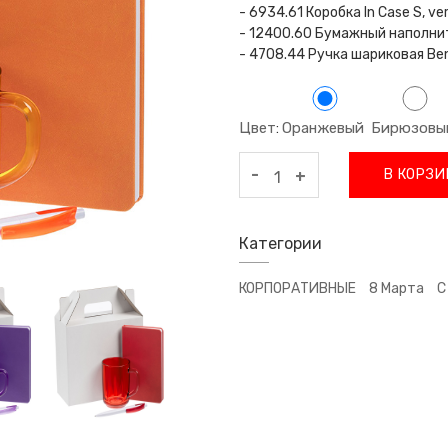
- 6934.61 Коробка In Case S, v
- 12400.60 Бумажный наполни
- 4708.44 Ручка шариковая Ben
Цвет
Оранжевый
Бирюзовы
:
-
В КОРЗИ
+
Категории
КОРПОРАТИВНЫЕ
8 Марта
С