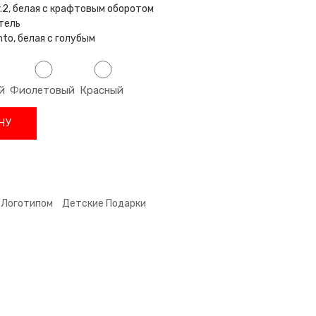
er.2, белая с крафтовым оборотом
тель
to, белая с голубым
й
Фиолетовый
Красный
НУ
 Логотипом
Детские Подарки