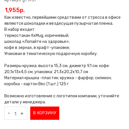
Артикул: g71937
1,955p.
Как известно, первейшими средствами от стресса в офисе
являются шоколадки и вездесущая пузырчатая пленка.
В набор входит:
термостакан fixMug, коричневый;
шоколад «Лопайте на здоровье»;
кофе в зернах, в крафт-упаковке;
Упакован в тематическую подарочную коробку.
Размеры кружка: высота 15,3 см, диаметр 9,1 см; кофе:
20,1х13х4,5 см; упаковка: 21,3х20,2х10,7 см
Материал крышка -пластик; кружка - фарфор; силикон;
коробка - картон Вес (1 шт.) 125 г
Возможно изготовление с логотипом компании, уточняйте
детали у менеджера.
-
В КОРЗИНУ
+