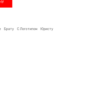
НУ
е
Брату
С Логотипом
Юристу