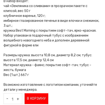
В набор входят:
чай «Земляника со сливками» в прозрачном пакете с
клипсой, вес 50 г
клубничное варенье, 120 г;
имбирное глазированное печенье в виде елочки и снежинок,
3 шт.;
кружка Best Morning с покрытием софт-тач, ярко-красная.
Набор упакован в подарочный тубус с изображением
волшебного новогоднего неба и дополнен деревянной
фигуркой в форме ели
Размеры кружка: высота 10,8 см, диаметр 8,2 см; тубус:
высота 17,5 см, диаметр 12,4 см
Материал кружка - фаянс; покрытие софт-тач; тубус -
жесть; бумага
Вес (1 шт.) 667 г
Возможно изготовление с логотипом компании, уточняйте
детали у менеджера.
-
В КОРЗИНУ
+