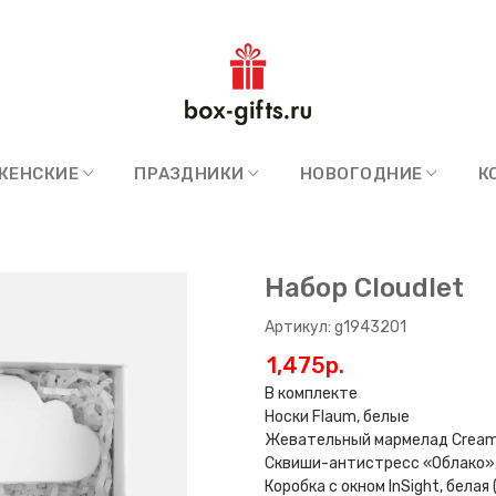
ЖЕНСКИЕ
ПРАЗДНИКИ
НОВОГОДНИЕ
К
Набор Cloudlet
Артикул: g1943201
1,475p.
В комплекте
Носки Flaum, белые
Жевательный мармелад Crea
Сквиши-антистресс «Облако»
Коробка с окном InSight, белая