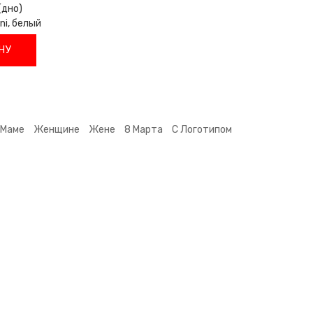
(дно)
ni, белый
НУ
Маме
Женщине
Жене
8 Марта
С Логотипом