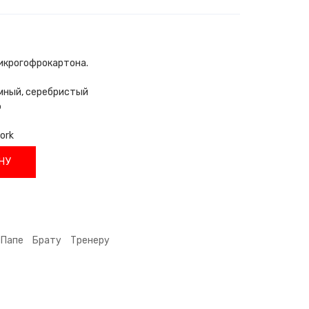
микрогофрокартона.
умный, серебристый
ф
ork
НУ
Папе
Брату
Тренеру