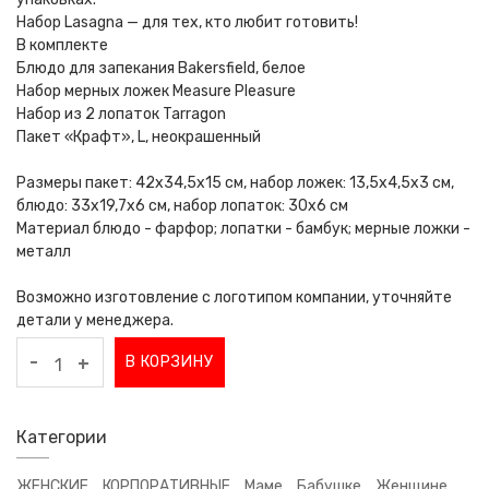
Набор Lasagna — для тех, кто любит готовить!
В комплекте
Блюдо для запекания Bakersfield, белое
Набор мерных ложек Measure Pleasure
Набор из 2 лопаток Tarragon
Пакет «Крафт», L, неокрашенный
Размеры пакет: 42х34,5х15 см, набор ложек: 13,5х4,5х3 см,
блюдо: 33x19,7x6 см, набор лопаток: 30х6 см
Материал блюдо - фарфор; лопатки - бамбук; мерные ложки -
металл
Возможно изготовление с логотипом компании, уточняйте
детали у менеджера.
-
В КОРЗИНУ
+
Категории
ЖЕНСКИЕ
КОРПОРАТИВНЫЕ
Маме
Бабушке
Женщине