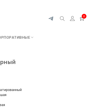
0
ОРПОРАТИВНЫЕ
ерный
едатированный
ьшая
вая