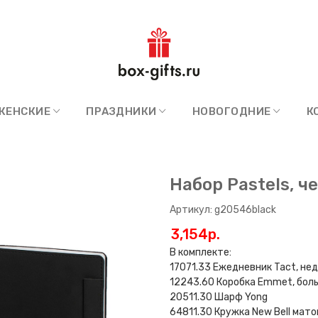
ЖЕНСКИЕ
ПРАЗДНИКИ
НОВОГОДНИЕ
К
Набор Pastels, ч
Артикул: g20546black
3,154p.
В комплекте:
17071.33 Ежедневник Tact, н
12243.60 Коробка Emmet, бол
20511.30 Шарф Yong
64811.30 Кружка New Bell мато