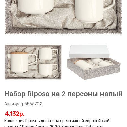
Набор Riposo на 2 персоны малый
Артикул: g5555702
4,132p.
Коллекция Riposo удостоена престижной европейской
премии A’Design Awards 2020 в номинации Tabelware.