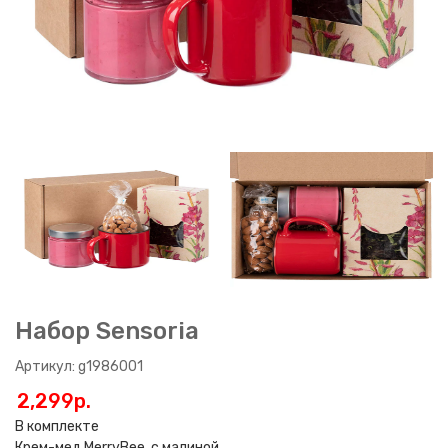
Набор Sensoria
Артикул: g1986001
2,299p.
В комплекте
Крем-мед MerryBee, с малиной