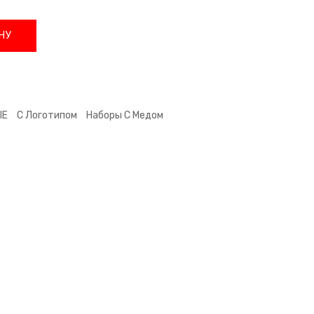
НУ
ЫЕ
С Логотипом
Наборы С Медом