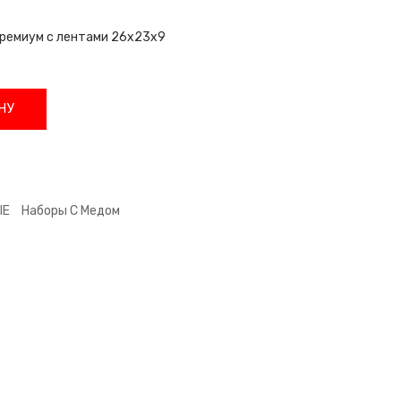
премиум с лентами 26х23х9
НУ
ЫЕ
Наборы С Медом