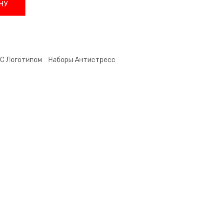
НУ
С Логотипом
Наборы Антистресс